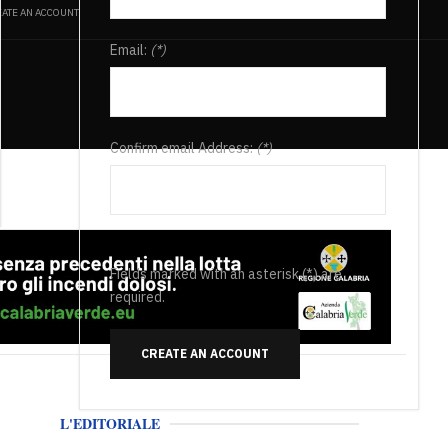
ATE AN ACCOUNT
Email:
(*)
Confirm email Address:
(*)
Fields marked with an asterisk (*) are
required.
CREATE AN ACCOUNT
L'EDITORIALE