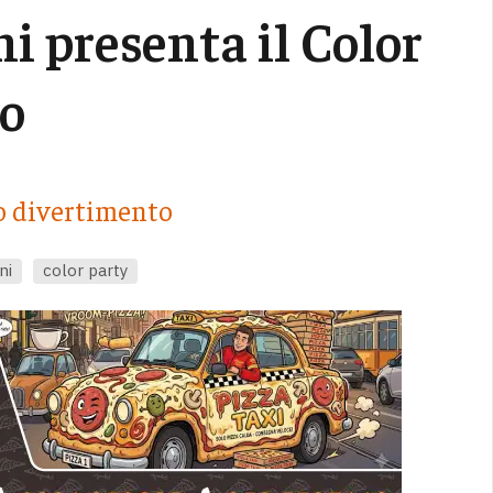
i presenta il Color
zo
to divertimento
ni
color party