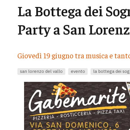
La Bottega dei Sogn
Party a San Loren
Giovedì 19 giugno tra musica e tan
san lorenzo del vallo
evento
la bottega dei sog