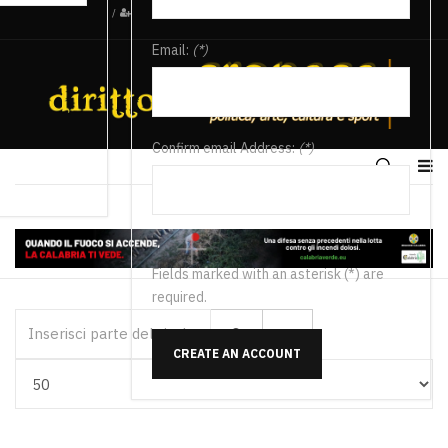
/
Email:
(*)
Confirm email Address:
(*)
Fields marked with an asterisk (*) are
required.
Inserisci parte del titolo
CREATE AN ACCOUNT
Visualizza #