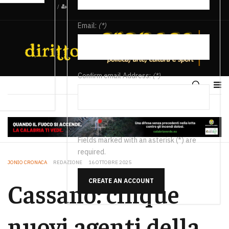
/
Email:
(*)
Confirm email Address:
(*)
Fields marked with an asterisk (*) are
required.
JONIO CRONACA
REDAZIONE
16 OTTOBRE 2025
CREATE AN ACCOUNT
Cassano: cinque
nuovi agenti della