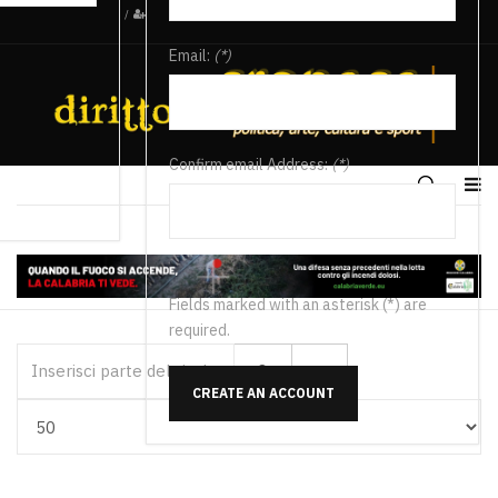
/
Email:
(*)
Confirm email Address:
(*)
Fields marked with an asterisk (*) are
required.
Inserisci parte del titolo
CREATE AN ACCOUNT
Visualizza #