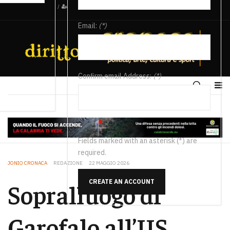
/
Email:
(*)
Confirm email Address:
(*)
Fields marked with an asterisk (*) are
required.
JONIO CRONACA
REDAZIONE
22 MAGGIO 2026
CREATE AN ACCOUNT
Sopralluogo di
Garofalo all’IIS