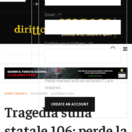
/
Email:
(*)
Confirm email Address:
(*)
Fields marked with an asterisk (*) are
required.
JONIO CRONACA
REDAZIONE
26 MAGGIO 2026
CREATE AN ACCOUNT
Tragedia sulla
statale 106: perde la