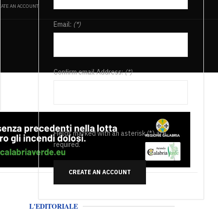
ATE AN ACCOUNT
Email:
(*)
Confirm email Address:
(*)
Fields marked with an asterisk (*) are
required.
CREATE AN ACCOUNT
L'EDITORIALE