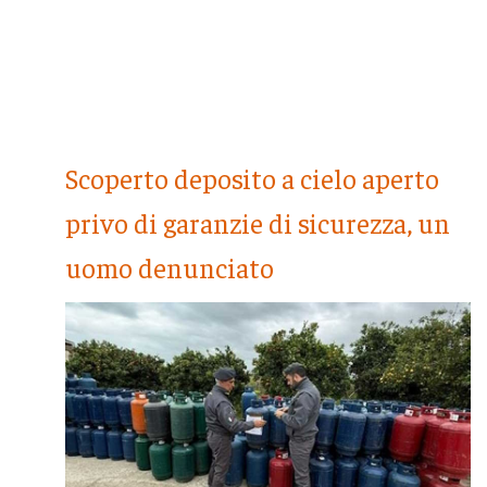
Scoperto deposito a cielo aperto
privo di garanzie di sicurezza, un
uomo denunciato