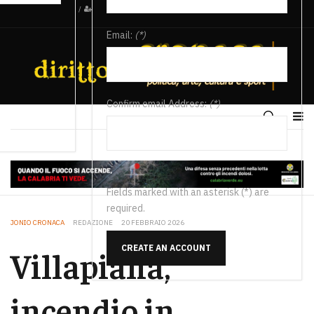
/
Email:
(*)
Confirm email Address:
(*)
Fields marked with an asterisk (*) are
required.
JONIO CRONACA
REDAZIONE
20 FEBBRAIO 2026
CREATE AN ACCOUNT
Villapiana,
incendio in