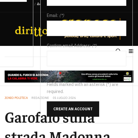
/
Email:
(*)
Confirm email Address:
(*)
Fields marked with an asterisk (*) are
required.
JONIO POLITICA
REDAZIONE
01 LUGLIO 2026
CREATE AN ACCOUNT
Garofalo sulla
strada Madonna