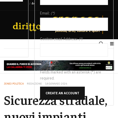
/
Email:
(*)
Confirm email Address:
(*)
Fields marked with an asterisk (*) are
required.
JONIO POLITICA
REDAZIONE
14 GENNAIO 2026
CREATE AN ACCOUNT
Sicurezza stradale,
nuovi impianti