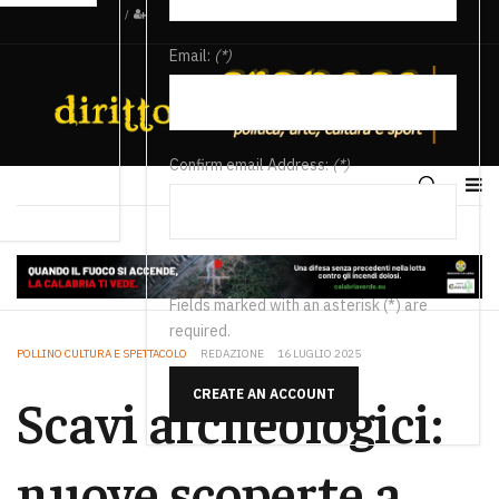
/
Email:
(*)
Confirm email Address:
(*)
Fields marked with an asterisk (*) are
required.
POLLINO CULTURA E SPETTACOLO
REDAZIONE
16 LUGLIO 2025
CREATE AN ACCOUNT
Scavi archeologici:
nuove scoperte a