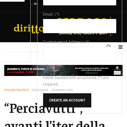
/
Email:
(*)
Confirm email Address:
(*)
Fields marked with an asterisk (*) are
required.
POLLINO POLITICA
REDAZIONE
26 MARZO 2026
CREATE AN ACCOUNT
“Perciavutti”,
avanti l’iter della