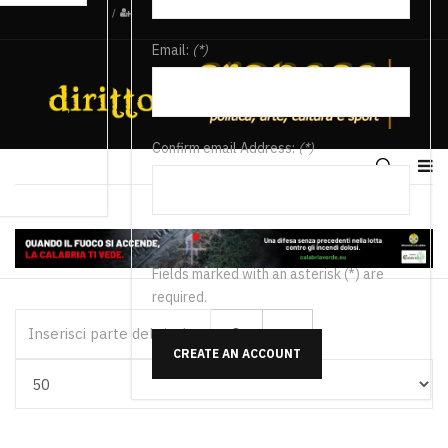
/
Email:
(*)
Confirm email Address:
(*)
Fields marked with an asterisk (*) are
required.
Inserisci parte del titolo
CREATE AN ACCOUNT
Visualizza #