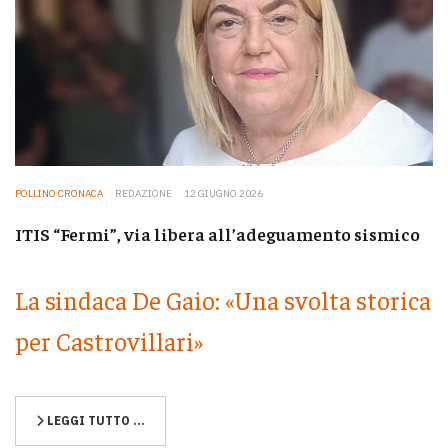
POLLINO CRONACA
REDAZIONE
12 GIUGNO 2026
ITIS “Fermi”, via libera all’adeguamento sismico
La sindaca De Gaio: «Una svolta storica
per Castrovillari»
LEGGI TUTTO …