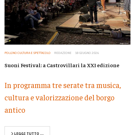
POLLINO CULTURA E SPETTACOLO
REDAZIONE
18 GIUGNO 2026
Suoni Festival: a Castrovillari la XXI edizione
In programma tre serate tra musica,
cultura e valorizzazione del borgo
antico
LEGGI TUTTO …