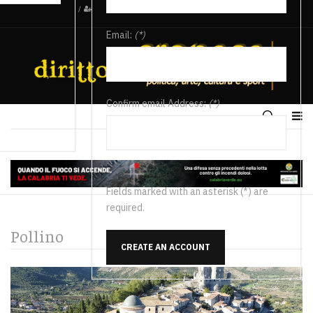
/
Email:
(*)
Confirm email Address:
(*)
Fields marked with an asterisk (*) are
required.
Pollino
CREATE AN ACCOUNT