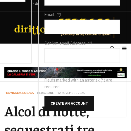
/
Email:
(*)
Confirm email Address:
(*)
Fields marked with an asterisk (*) are
required.
PROVINCIA CRONACA
REDAZIONE
12 NOVEMBRE 2025
CREATE AN ACCOUNT
Alcol di notte,
sequestrati tre