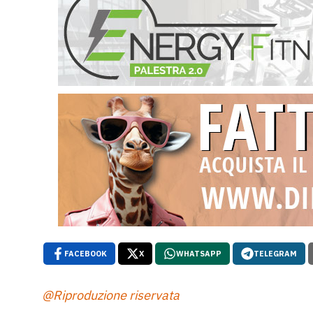
FACEBOOK
X
WHATSAPP
TELEGRAM
@Riproduzione riservata