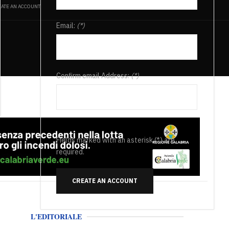
ATE AN ACCOUNT
Email:
(*)
Confirm email Address:
(*)
Fields marked with an asterisk (*) are
required.
CREATE AN ACCOUNT
L'EDITORIALE