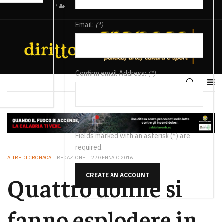
/
Email:
(*)
Confirm email Address:
(*)
Fields marked with an asterisk (*) are
required.
ALTRE DI CRONACA
REDAZIONE
27 GENNAIO 2016
CREATE AN ACCOUNT
Quattro donne si
fanno esplodere in