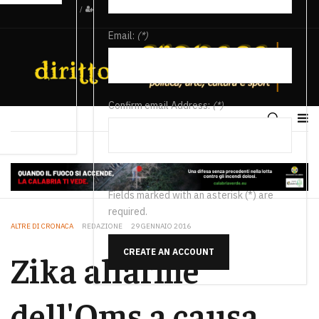
/
Email:
(*)
Confirm email Address:
(*)
Fields marked with an asterisk (*) are
required.
ALTRE DI CRONACA
REDAZIONE
29 GENNAIO 2016
CREATE AN ACCOUNT
Zika allarme
dell'Oms a causa