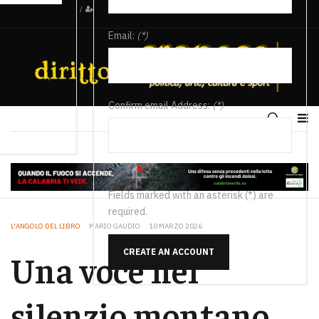
/
Email:
(*)
Confirm email Address:
(*)
Fields marked with an asterisk (*) are
required.
L'ANGOLO DEL LIBRO
MARIO GAUDIO
10 MARZO 2026
CREATE AN ACCOUNT
Una voce nel
silenzio montano