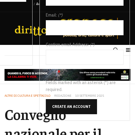
/
Email:
(*)
Confirm email Address:
(*)
Fields marked with an asterisk (*) are
required.
ALTRE DI CULTURA E SPETTACOLO
REDAZIONE
10 SETTEMBRE 2025
CREATE AN ACCOUNT
Convegno
nazionale per il