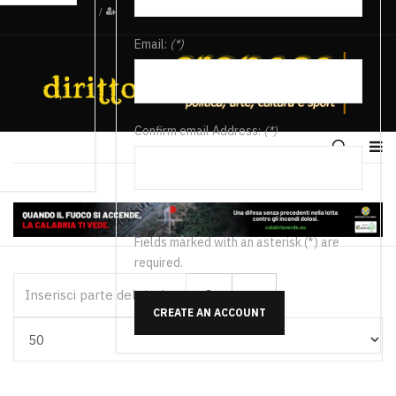
/
Email:
(*)
Confirm email Address:
(*)
Fields marked with an asterisk (*) are
required.
Inserisci parte del titolo
CREATE AN ACCOUNT
Visualizza #