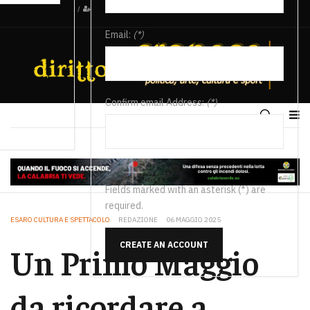
/
Email:
(*)
Confirm email Address:
(*)
Fields marked with an asterisk (*) are
required.
ESARO CULTURA E SPETTACOLO
REDAZIONE
06 MAGGIO 2025
CREATE AN ACCOUNT
Un Primo Maggio
da ricordare a