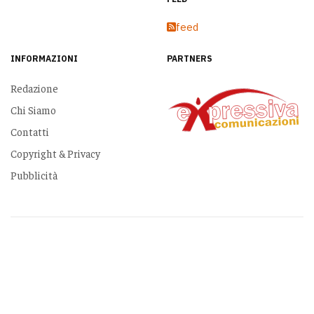
feed
INFORMAZIONI
PARTNERS
Redazione
Chi Siamo
Contatti
Copyright & Privacy
Pubblicità
Copyright © 2026 www.dirittodicronaca.it. Tutti i diritti riservati. Designed by
JoomlArt.com
.
Joomla!
è un software libero rilasciato sotto
licenza GNU/GPL.