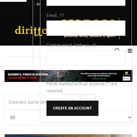
/
Email:
(*)
Confirm email Address:
(*)
Fields marked with an asterisk (*) are
required.
Inserisci parte del titolo
CREATE AN ACCOUNT
Visualizza #