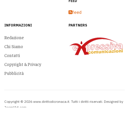
FEED
feed
INFORMAZIONI
PARTNERS
Redazione
Chi Siamo
Contatti
Copyright & Privacy
Pubblicità
Copyright © 2026 www.dirittodicronaca.it. Tutti i diritti riservati. Designed by
JoomlArt.com
.
Joomla!
è un software libero rilasciato sotto
licenza GNU/GPL.