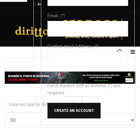
/
Email:
(*)
Confirm email Address:
(*)
Fields marked with an asterisk (*) are
required.
Inserisci parte del titolo
CREATE AN ACCOUNT
Visualizza #