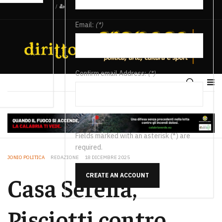
/
Email:
(*)
Confirm email Address:
(*)
Fields marked with an asterisk (*) are
required.
JONIO POLITICA
REDAZIONE
18 DICEMBRE 2025
CREATE AN ACCOUNT
Casa Serena,
Pisciotti contro