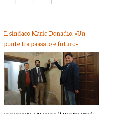
Il sindaco Mario Donadio: «Un
ponte tra passato e futuro»
Inaugurato a Morano il Centro Studi