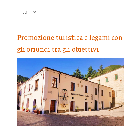
Visualizza #
Promozione turistica e legami con
gli oriundi tra gli obiettivi