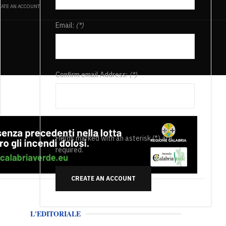
ATE AN ACCOUNT
Email:
(*)
Confirm email Address:
(*)
Fields marked with an asterisk (*) are
required.
CREATE AN ACCOUNT
L'EDITORIALE