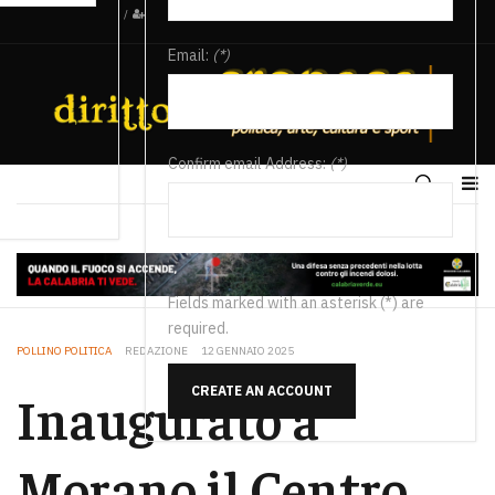
/
Email:
(*)
Confirm email Address:
(*)
Fields marked with an asterisk (*) are
required.
POLLINO POLITICA
REDAZIONE
12 GENNAIO 2025
CREATE AN ACCOUNT
Inaugurato a
Morano il Centro