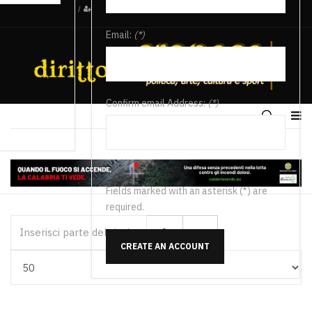
/
Email:
(*)
Confirm email Address:
(*)
Fields marked with an asterisk (*) are
required.
Inserisci parte del titolo
CREATE AN ACCOUNT
Visualizza #