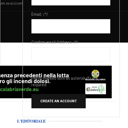
ATE AN ACCOUNT
Email:
(*)
Confirm email Address:
(*)
Fields marked with an asterisk (*) are
required.
CREATE AN ACCOUNT
L'EDITORIALE