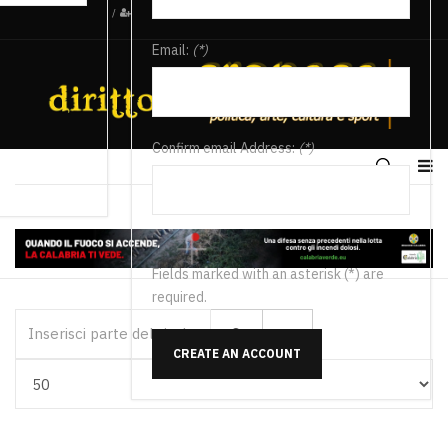
/
Email:
(*)
Confirm email Address:
(*)
Fields marked with an asterisk (*) are
required.
Inserisci parte del titolo
CREATE AN ACCOUNT
Visualizza #