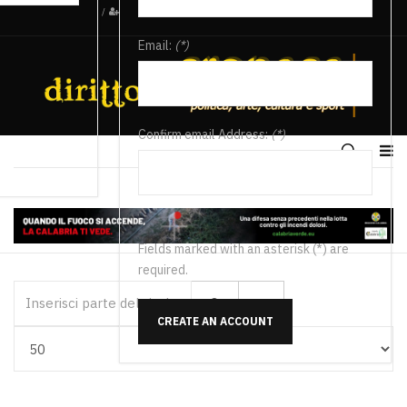
/
Email:
(*)
Confirm email Address:
(*)
Fields marked with an asterisk (*) are
required.
Inserisci parte del titolo
CREATE AN ACCOUNT
Visualizza #