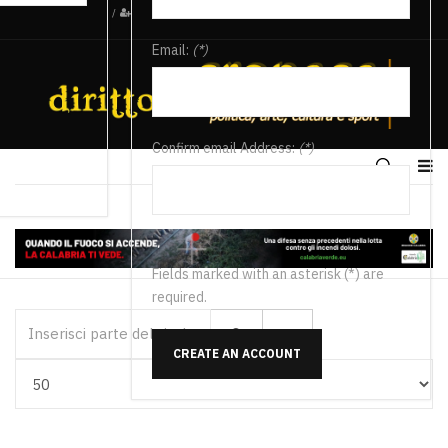
/
Email:
(*)
Confirm email Address:
(*)
Fields marked with an asterisk (*) are
required.
Inserisci parte del titolo
CREATE AN ACCOUNT
Visualizza #