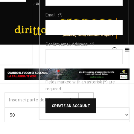
/
Email:
(*)
Confirm email Address:
(*)
Fields marked with an asterisk (*) are
required.
Inserisci parte del titolo
CREATE AN ACCOUNT
Visualizza #