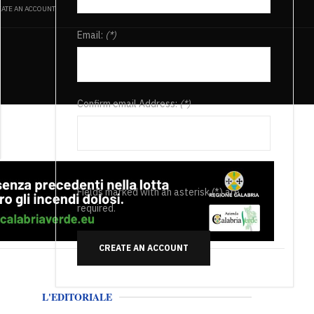
ATE AN ACCOUNT
Email:
(*)
Confirm email Address:
(*)
Fields marked with an asterisk (*) are
required.
CREATE AN ACCOUNT
L'EDITORIALE