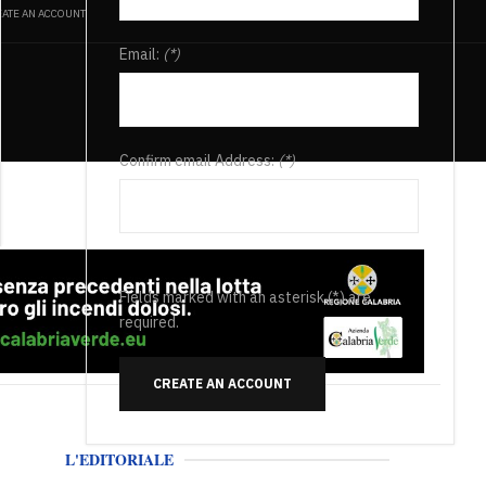
ATE AN ACCOUNT
Email:
(*)
Confirm email Address:
(*)
Fields marked with an asterisk (*) are
required.
CREATE AN ACCOUNT
L'EDITORIALE