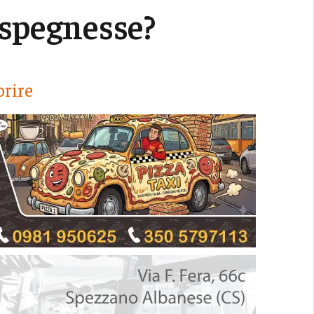
 spegnesse?
orire