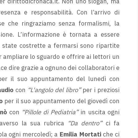
er dirittodicronaca.it. Non uno slogan, ma
esenza e responsabilità. Con l’arrivo di
e che ringraziamo senza formalismi, la
sione. L’informazione è tornata a essere
state costrette a fermarsi sono ripartite
 ampliare lo sguardo e offrire ai lettori un
iace dire grazie a ognuno dei collaboratori e
er il suo appuntamento del lunedì con
audio
con
“L'angolo del libro”
per i preziosi
o
per il suo appuntamento del giovedì con
anò
con
“Pillole di Pediatria”
in uscita ogni
averso la sua rubrica
“Da dentro”
ci fa
pla ogni mercoledì; a
Emilia Mortati
che ci