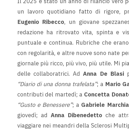
Il 2025 è stato un anno di rilancio vero p
un lavoro quotidiano fatto di rigore, pr
Eugenio Ribecco
, un giovane spezzanes
redazione ha ritrovato vita, spinta e vi
puntuale e continua. Rubriche che erano 
con regolarità, e altre nuove sono nate per
giornale più ricco, più vivo, più utile. Mi p
delle collaboratrici. Ad
Anna De Blasi
p
“Diario di una donna trafelata”
; a
Mario G
contributi del martedì; a
Concetta Donat
“Gusto e Benessere”
; a
Gabriele Marchi
giovedì; ad
Anna Dibenedetto
che attr
viaggiare nei meandri della Sclerosi Multi