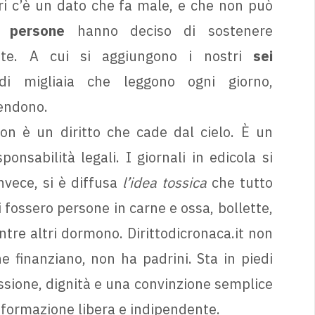
ri c’è un dato che fa male, e che non può
e persone
hanno deciso di sostenere
ette. A cui si aggiungono i nostri
sei
di migliaia che leggono ogni giorno,
endono.
on è un diritto che cade dal cielo. È un
nsabilità legali. I giornali in edicola si
nvece, si è diffusa
l’idea tossica
che tutto
 fossero persone in carne e ossa, bollette,
ntre altri dormono. Dirittodicronaca.it non
e finanziano, non ha padrini. Sta in piedi
sione, dignità e una convinzione semplice
nformazione libera e indipendente.