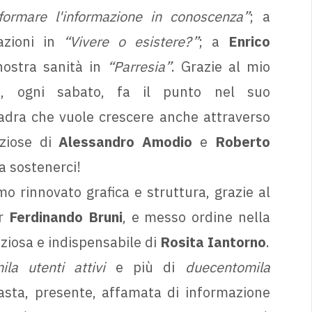
formare l'informazione in conoscenza”
; a
azioni in
“Vivere o esistere?”
; a
Enrico
nostra sanità in
“Parresia”
. Grazie al mio
 ogni sabato, fa il punto nel suo
adra che vuole crescere anche attraverso
eziose di
Alessandro Amodio
e
Roberto
a sostenerci!
 rinnovato grafica e struttura, grazie al
er
Ferdinando Bruni
, e messo ordine nella
ziosa e indispensabile di
Rosita Iantorno
.
ila utenti attivi
e più di
duecentomila
sta, presente, affamata di informazione