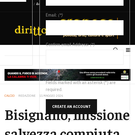
/
Email:
(*)
Confirm email Address:
(*)
Fields marked with an asterisk (*) are
required.
CALCIO
REDAZIONE
11 MAGGIO 2026
CREATE AN ACCOUNT
Bisignano, missione
salvezza compiuta