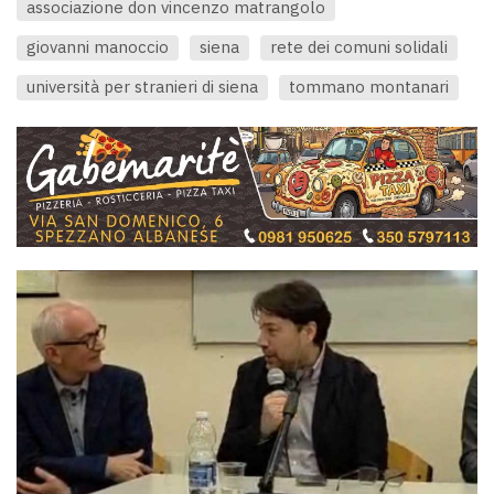
associazione don vincenzo matrangolo
giovanni manoccio
siena
rete dei comuni solidali
università per stranieri di siena
tommano montanari