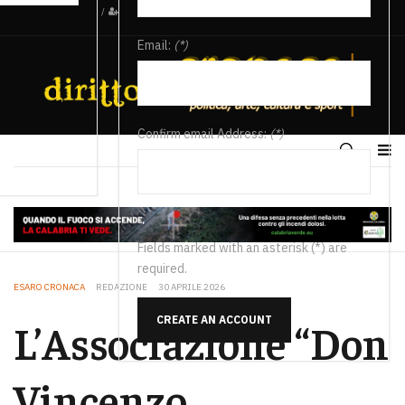
/
Email:
(*)
Confirm email Address:
(*)
Fields marked with an asterisk (*) are
required.
ESARO CRONACA
REDAZIONE
30 APRILE 2026
CREATE AN ACCOUNT
L’Associazione “Don
Vincenzo