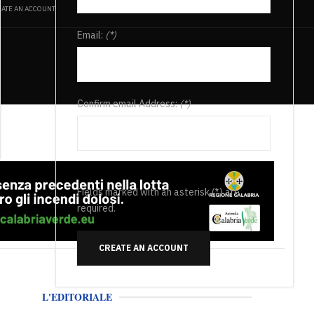
ATE AN ACCOUNT
Email:
(*)
Confirm email Address:
(*)
Fields marked with an asterisk (*) are
required.
CREATE AN ACCOUNT
L'EDITORIALE