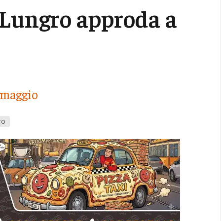
i Lungro approda a
8 maggio
ro