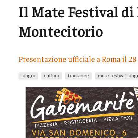
Il Mate Festival d
Montecitorio
Presentazione ufficiale a Roma il 2
lungro
cultura
tradizione
mute festival lung