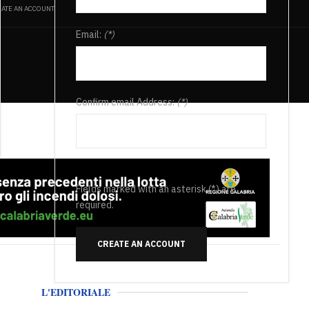
ATE AN ACCOUNT
Email:
(*)
Confirm email Address:
(*)
Fields marked with an asterisk (*) are
required.
CREATE AN ACCOUNT
L'EDITORIALE