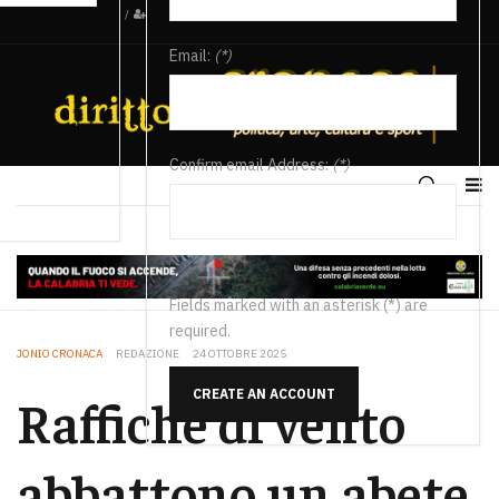
/
Email:
(*)
Confirm email Address:
(*)
Fields marked with an asterisk (*) are
required.
JONIO CRONACA
REDAZIONE
24 OTTOBRE 2025
CREATE AN ACCOUNT
Raffiche di vento
abbattono un abete