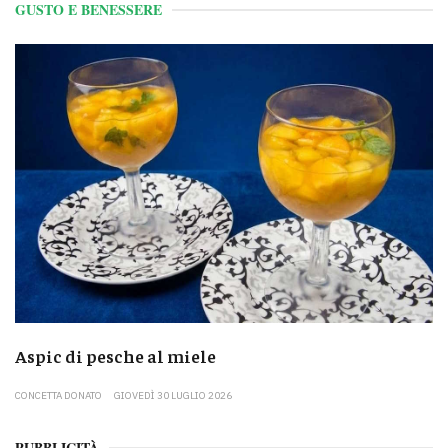
GUSTO E BENESSERE
Aspic di pesche al miele
CONCETTA DONATO
GIOVEDÌ 30 LUGLIO 2026
PUBBLICITÀ