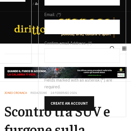
/
Email:
(*)
Confirm email Address:
(*)
Fields marked with an asterisk (*) are
required.
JONIO CRONACA
REDAZIONE
24 FEBBRAIO 2026
CREATE AN ACCOUNT
Scontro tra SUV e
furgone sulla