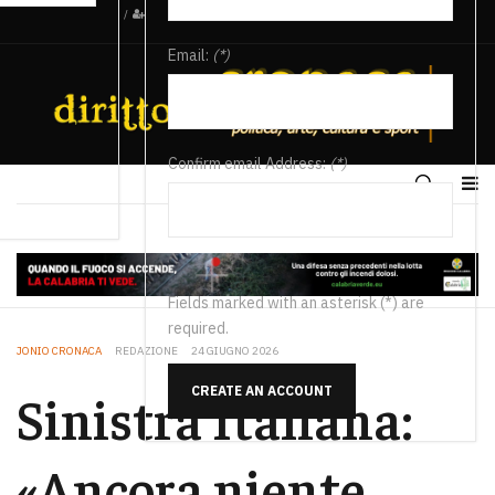
/
Email:
(*)
Confirm email Address:
(*)
Fields marked with an asterisk (*) are
required.
JONIO CRONACA
REDAZIONE
24 GIUGNO 2026
CREATE AN ACCOUNT
Sinistra Italiana:
«Ancora niente