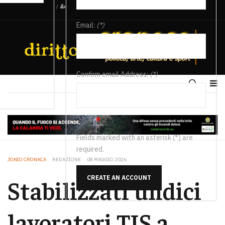
/
Email:
(*)
Confirm email Address:
(*)
Fields marked with an asterisk (*) are
required.
JONIO CRONACA
REDAZIONE
08 MAGGIO 2026
CREATE AN ACCOUNT
Stabilizzati undici
lavoratori TIS a