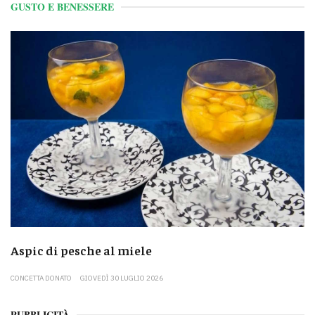
GUSTO E BENESSERE
Aspic di pesche al miele
CONCETTA DONATO
GIOVEDÌ 30 LUGLIO 2026
PUBBLICITÀ