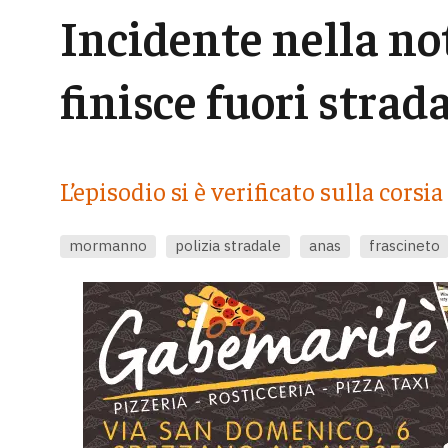
Incidente nella not
finisce fuori strad
L’episodio si è verificato sulla co
mormanno
polizia stradale
anas
frascineto