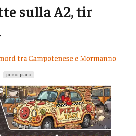
te sulla A2, tir
a
rsia nord tra Campotenese e Mormanno
primo piano