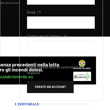
ATE AN ACCOUNT
Email:
(*)
Confirm email Address:
(*)
Fields marked with an asterisk (*) are
required.
CREATE AN ACCOUNT
L'EDITORIALE