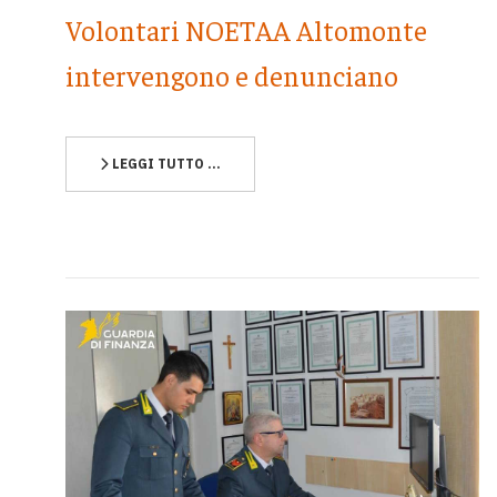
Volontari NOETAA Altomonte
intervengono e denunciano
LEGGI TUTTO …