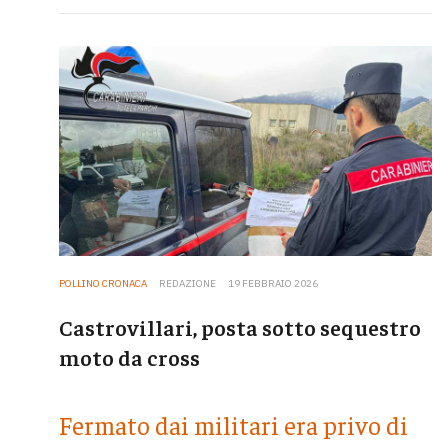
POLLINO CRONACA
REDAZIONE
19 FEBBRAIO 2026
Castrovillari, posta sotto sequestro
moto da cross
Fermato dai militari era privo di