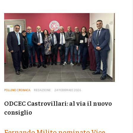
POLLINO CRONACA
REDAZIONE
24 FEBBRAIO 2026
ODCEC Castrovillari: al via il nuovo
consiglio
Fernando Milito nominato Vice