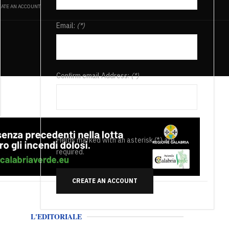
ATE AN ACCOUNT
Email:
(*)
Confirm email Address:
(*)
Fields marked with an asterisk (*) are
required.
CREATE AN ACCOUNT
L'EDITORIALE