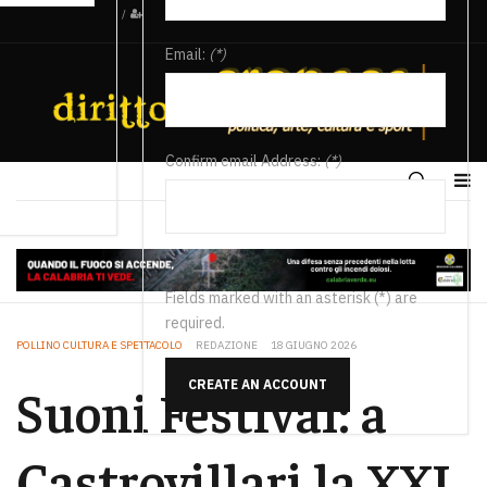
/
Email:
(*)
Confirm email Address:
(*)
Fields marked with an asterisk (*) are
required.
POLLINO CULTURA E SPETTACOLO
REDAZIONE
18 GIUGNO 2026
CREATE AN ACCOUNT
Suoni Festival: a
Castrovillari la XXI