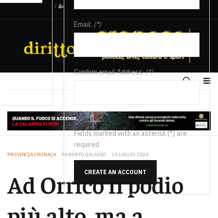
/
Email:
(*)
Confirm email Address:
(*)
Fields marked with an asterisk (*) are
required.
PROVINCIA CRONACA
ROBERTO GALASSO
25 LUGLIO 2024
CREATE AN ACCOUNT
Ad Orrico il podio
più alto, ma a