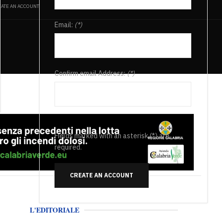
ATE AN ACCOUNT
Email:
(*)
Confirm email Address:
(*)
Fields marked with an asterisk (*) are
required.
CREATE AN ACCOUNT
L'EDITORIALE