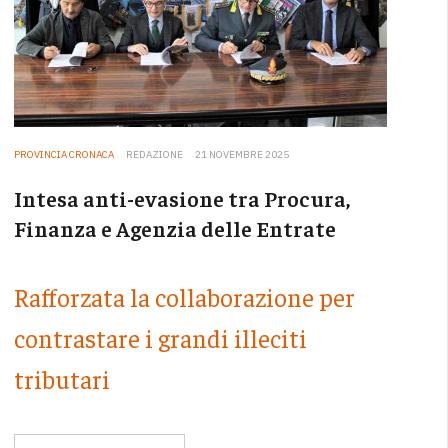
PROVINCIA CRONACA
REDAZIONE
21 NOVEMBRE 2025
Intesa anti-evasione tra Procura,
Finanza e Agenzia delle Entrate
Rafforzata la collaborazione per
contrastare i grandi illeciti
tributari