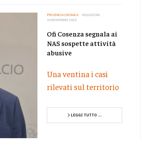
PROVINCIA CRONACA
REDAZIONE
30 NOVEMBRE 2025
Ofi Cosenza segnala ai
NAS sospette attività
abusive
Una ventina i casi
rilevati sul territorio
LEGGI TUTTO …