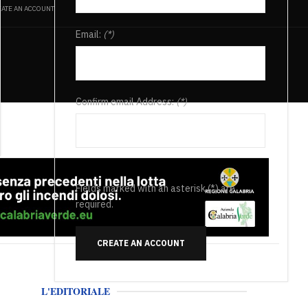
ATE AN ACCOUNT
Email:
(*)
Confirm email Address:
(*)
Fields marked with an asterisk (*) are
required.
CREATE AN ACCOUNT
L'EDITORIALE